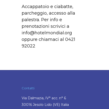
Accappatoio e ciabatte,
parcheggio, accesso alla
palestra. Per info e
prenotazioni scrivici a
info@hotelmondial.org
oppure chiamaci al 0421
92022
Contatti
Via Dalmazia, IV° acc. n° 6
30016 Jesolo Lido (VE) Italia